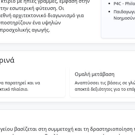
κτίριο με ήπιες γραμμές, έμφαση στην
P4C - Phil
στην εσωτερική φύτευση. Οι
Παιδαγωγι
ιεθνή αρχιτεκτονικό διαγωνισμό για
Νοημοσύν
 υποστηρίζουν ένα υψηλών
προσχολικής αγωγής.
ερινά
Ομαλή μετάβαση
είο-Νηπιαγωγείο
να παρατηρεί και να
Αναπτύσσει τις βάσεις σε γλ
τικό πλαίσιο.
αποκτά δεξιότητες για το επ
ης, ανάπτυξης γλωσσικής, μαθηματικής και λογικής σκέ
είου βασίζεται στη συμμετοχή και τη δραστηριοποίηση τ