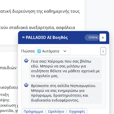
ατική διερεύνηση της καθημερινής τους
κτούν σταδιακά ανεξαρτησία, ασφάλεια
PALLADIO AI Βοηθός
×
Online
Γλώσσα
⭳
Γεια σας! Χαίρομαι που σας βλέπω
εδώ. Μπορώ να σας μιλήσω για
 παιδιών πρώτης σχολικής ηλικίας και
οτιδήποτε θέλετε να μάθετε σχετικά με
το σχολείο μας.
Βρίσκεστε στη σελίδα Νηπιαγωγείου.
οικογένεια
Μπορώ να σας ενημερώσω για
νταξη
πρόγραμμα, δραστηριότητες και
σκέψης
διαδικασία ενδιαφέροντος.
οικείωση με τεχνολογία
ροντίδα, γνώση και δημιουργία
Πρόγραμμα
Ωρολόγιο
Εγγραφές