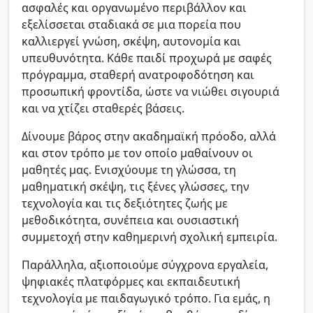
ασφαλές και οργανωμένο περιβάλλον και
εξελίσσεται σταδιακά σε μια πορεία που
καλλιεργεί γνώση, σκέψη, αυτονομία και
υπευθυνότητα. Κάθε παιδί προχωρά με σαφές
Ιδιωτικό Σχολείο -
πρόγραμμα, σταθερή ανατροφοδότηση και
προσωπική φροντίδα, ώστε να νιώθει σιγουριά
Εκπαιδευτήρια Παλλάδιο
και να χτίζει σταθερές βάσεις.
Νηπιαγωγείο-Δημοτικό-Γυμνάσιο-Λύκειο: εκπαίδευση με
έμφαση στην καινοτομία και τις δεξιότητες ζωής
Δίνουμε βάρος στην ακαδημαϊκή πρόοδο, αλλά
και στον τρόπο με τον οποίο μαθαίνουν οι
μαθητές μας. Ενισχύουμε τη γλώσσα, τη
μαθηματική σκέψη, τις ξένες γλώσσες, την
τεχνολογία και τις δεξιότητες ζωής με
μεθοδικότητα, συνέπεια και ουσιαστική
συμμετοχή στην καθημερινή σχολική εμπειρία.
Παράλληλα, αξιοποιούμε σύγχρονα εργαλεία,
ψηφιακές πλατφόρμες και εκπαιδευτική
τεχνολογία με παιδαγωγικό τρόπο. Για εμάς, η