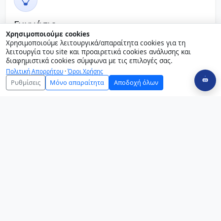
Γυμνάσιο
Χρησιμοποιούμε cookies
Αυτονομία, κριτική σκέψη, συνεργασία και καινοτομία.
Χρησιμοποιούμε λειτουργικά/απαραίτητα cookies για τη
λειτουργία του site και προαιρετικά cookies ανάλυσης και
Περισσότερα για το Γυμνάσιο
διαφημιστικά cookies σύμφωνα με τις επιλογές σας.
Πολιτική Απορρήτου
·
Όροι Χρήσης
Ρυθμίσεις
Μόνο απαραίτητα
Αποδοχή όλων
Λύκειο
Στοχευμένη προετοιμασία, ακαδημαϊκή ποιότητα και
mentoring.
Περισσότερα για το Λύκειο