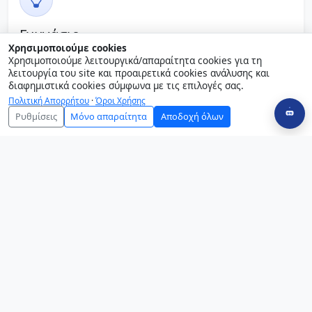
Γυμνάσιο
Χρησιμοποιούμε cookies
Αυτονομία, κριτική σκέψη, συνεργασία και καινοτομία.
Χρησιμοποιούμε λειτουργικά/απαραίτητα cookies για τη
λειτουργία του site και προαιρετικά cookies ανάλυσης και
Περισσότερα για το Γυμνάσιο
διαφημιστικά cookies σύμφωνα με τις επιλογές σας.
Πολιτική Απορρήτου
·
Όροι Χρήσης
Ρυθμίσεις
Μόνο απαραίτητα
Αποδοχή όλων
Λύκειο
Στοχευμένη προετοιμασία, ακαδημαϊκή ποιότητα και
mentoring.
Περισσότερα για το Λύκειο