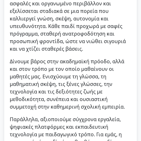
ασφαλές και οργανωμένο περιβάλλον και
εξελίσσεται σταδιακά σε μια πορεία που
καλλιεργεί γνώση, σκέψη, αυτονομία και
υπευθυνότητα. Κάθε παιδί προχωρά με σαφές
Ιδιωτικό Σχολείο -
πρόγραμμα, σταθερή ανατροφοδότηση και
προσωπική φροντίδα, ώστε να νιώθει σιγουριά
Εκπαιδευτήρια Παλλάδιο
και να χτίζει σταθερές βάσεις.
Νηπιαγωγείο-Δημοτικό-Γυμνάσιο-Λύκειο: εκπαίδευση με
έμφαση στην καινοτομία και τις δεξιότητες ζωής
Δίνουμε βάρος στην ακαδημαϊκή πρόοδο, αλλά
και στον τρόπο με τον οποίο μαθαίνουν οι
μαθητές μας. Ενισχύουμε τη γλώσσα, τη
μαθηματική σκέψη, τις ξένες γλώσσες, την
τεχνολογία και τις δεξιότητες ζωής με
μεθοδικότητα, συνέπεια και ουσιαστική
συμμετοχή στην καθημερινή σχολική εμπειρία.
Παράλληλα, αξιοποιούμε σύγχρονα εργαλεία,
ψηφιακές πλατφόρμες και εκπαιδευτική
τεχνολογία με παιδαγωγικό τρόπο. Για εμάς, η